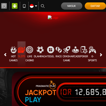
MASUK
DAFTAR
vei****li Berhasil Withdraw IDR 489.0
HOT
SLOTS
LIVE
OLAHRAGA
TOGEL
RACE
CRASH
ARCADE
POKER
E-
SABUN
GAMES
CASINO
GAME
SPORTS
AYAM
IDR
12,685,
JACKPOT
PLAY