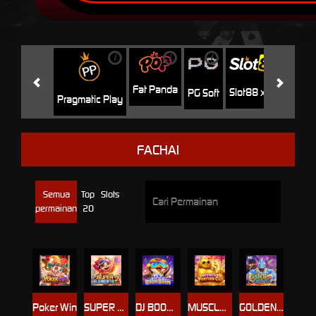
i
i
i
i
i
Facha
Fat Panda
Slot88 x PP
PG Soft
Pragmatic Play
FACHAI
Semua
Top
Slots
permainan
20
Poker Win
SUPER ELEMENTS 2
DJ BOOM BOOM
MUSCLE FORTUNE CAT
GOLDEN GENIE