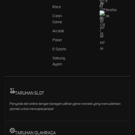
e
Race
facebo
Crash
ok
Game
Arcade
Poker
E-Sports
Sabung
Ayam
TARUHAN SLOT
Penyedia slot online dengan beragam pilihan game menarik yang memudahkan
pemain untuk mencapai jackpot
TARUHAN OLAHRAGA