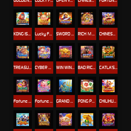
GOLDEN PANTHER
LUCKY FORTUNES
OPEN VAULT
CHINESE NEW YEAR
FORTUNE EGG
KONG ISLAND
Lucky Fortune 3x3
SWORD OF KING
RICH ＭAN
CHINESE NEW YEAR 2
TREASURES OF ODIN
CYBER GOD OF FORTUNE⁺
WIN WIN NEKO
BAD RICH WOLF
CATLA'S MONEY MACHINE
Fortune Goddess
Fortune Money Boom
GRAND BLUE
PONG PONG HU
CHILIHUAHUA