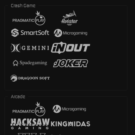
Crash Game
Arcade