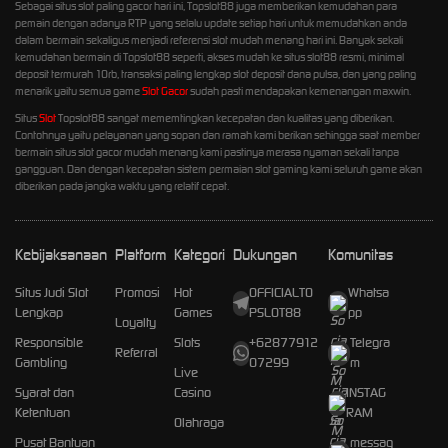
Sebagai situs slot paling gacor hari ini, Topslot88 juga memberikan kemudahan para
pemain dengan adanya RTP yang selalu update setiap hari untuk memudahkan anda
dalam bermain sekaligus menjadi referensi slot mudah menang hari ini. Banyak sekali
kemudahan bermain di Topslot88 seperti, akses mudah ke situs slot88 resmi, minimal
deposit termurah 10rb, transaksi paling lengkap slot deposit dana pulsa, dan yang paling
menarik yaitu semua game
Slot Gacor
sudah pasti mendapakan kemenangan maxwin.
Situs
Slot
Topslot88 sangat mememtingkan kecepatan dan kualitas yang diberikan.
Contohnya yaitu pelayanan yang sopan dan ramah kami berikan sehingga saat member
bermain situs slot gacor mudah menang kami pastinya merasa nyaman sekali tanpa
gangguan. Dan dengan kecepatan sistem permaian slot gaming kami seluruh game akan
diberikan pada jangka waktu yang relatif cepat.
Kebijaksanaan
Platform
Kategori
Dukungan
Komunitas
Situs Judi Slot
Promosi
Hot
OFFICIALTO
Whatsa
Lengkap
Games
PSLOT88
pp
Loyalty
Responsible
Slots
+62877912
Telegra
Referral
Gambling
07299
m
Live
Syarat dan
Casino
INSTAG
Ketentuan
RAM
Olahraga
Pusat Bantuan
messag