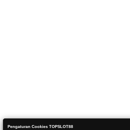
Pengaturan Cookies TOPSLOT88