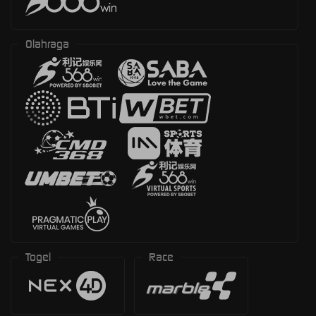
Olahraga
Togel
Race