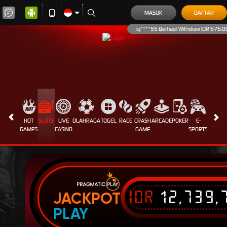
MASUK
DAFTAR
iq****55 Berhasil Withdraw IDR 676.
HOT
SLOTS
LIVE
OLAHRAGA
TOGEL
RACE
CRASH
ARCADE
POKER
E-
SABUN
GAMES
CASINO
GAME
SPORTS
AYAM
IDR
12,739,
JACKPOT
PLAY