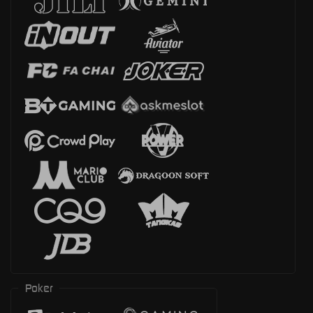
Poker