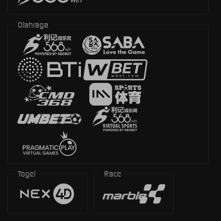
Olahraga
Togel
Race