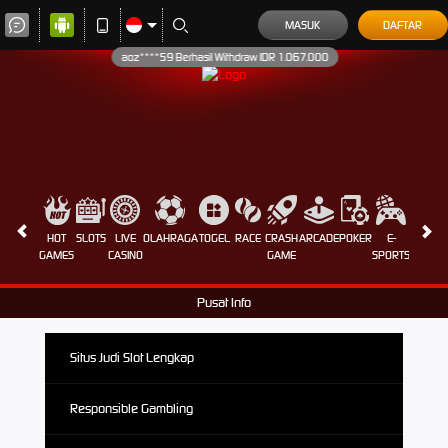
MASUK
DAFTAR
aoz****59 Berhasil Withdraw IDR 1.067.000
HOT
SLOTS
LIVE
OLAHRAGA
TOGEL
RACE
CRASH
ARCADE
POKER
E-
SABUN
GAMES
CASINO
GAME
SPORTS
AYAM
Pusat Info
Situs Judi Slot Lengkap
Responsible Gambling