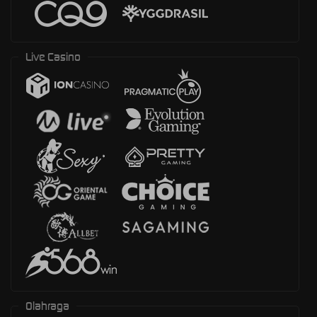
Live Casino
Olahraga