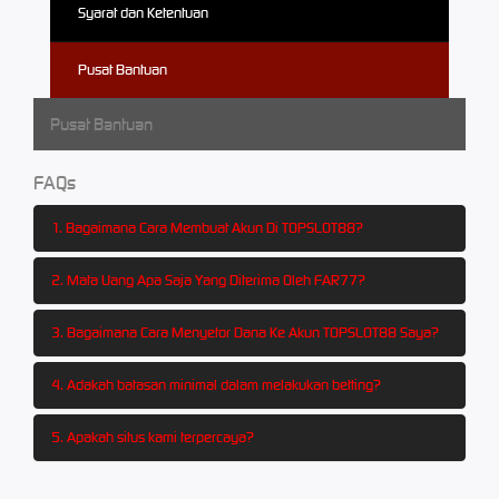
Syarat dan Ketentuan
Pusat Bantuan
Pusat Bantuan
FAQs
1. Bagaimana Cara Membuat Akun Di TOPSLOT88?
2. Mata Uang Apa Saja Yang Diterima Oleh FAR77?
3. Bagaimana Cara Menyetor Dana Ke Akun TOPSLOT88 Saya?
4. Adakah batasan minimal dalam melakukan betting?
5. Apakah situs kami terpercaya?