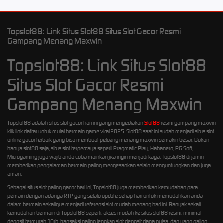
Topslot88: Link Situs Slot88 Situs Slot Gacor Resmi
Gampang Menang Maxwin
Topslot88: Link Situs Slot88
Situs Slot Gacor Resmi
Gampang Menang Maxwin
Topslot88 adalah situs slot gacor hari ini yang menyediakan
Slot88
resmi gampang maxwin
klik link daftar untuk mulai bermain game viral 2025. Slot88 saat ini sudah menjadi situs slot
online gacor terbaik yang bisa membuat peluang menang maxwin semakin besar. Bukan
hanya slot88 saja, situs slot terpercaya seperti Pragmatic Play, Habanero, PG Soft,
Microgaming juga wajib anda coba mainkan jika ingin menjadi kaya. Topslot88 di jamin
memberikan pengalaman bermain paling mengesankan selain menguntungkan dan juga
aman.
Sebagai situs slot paling gacor hari ini, Topslot88 juga memberikan kemudahan para
pemain dengan adanya RTP yang selalu update setiap hari untuk memudahkan anda
dalam bermain sekaligus menjadi referensi slot mudah menang hari ini. Banyak sekali
kemudahan bermain di Topslot88 seperti, akses mudah ke situs slot88 resmi, minimal
deposit termurah 10rb, transaksi paling lengkap slot deposit dana pulsa, dan yang paling